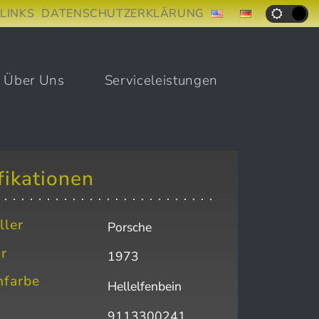
LINKS
DATENSCHUTZERKLÄRUNG
Über Uns
Serviceleistungen
fikationen
ller
Porsche
r
1973
nfarbe
Hellelfenbein
9113300241