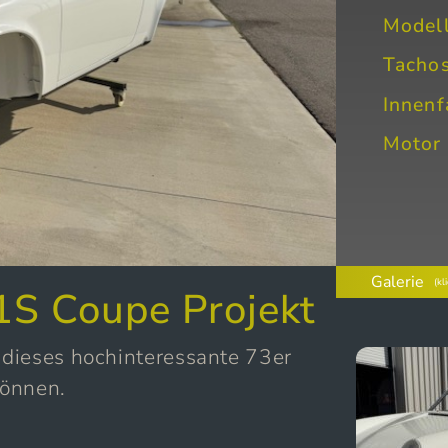
Model
Tacho
Innenf
Motor
Galerie
(kl
1S Coupe Projekt
dieses hochinteressante 73er
können.