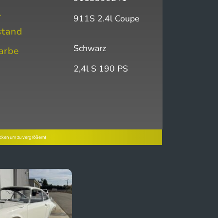
l
911S 2.4l Coupe
stand
Schwarz
arbe
2,4l S 190 PS
icken um zu vergrößern)