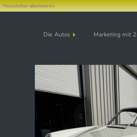
Newsletter abonnieren
Direkt zum Inhalt wechseln
Die Autos
Marketing mit 2
Hauptnavigation