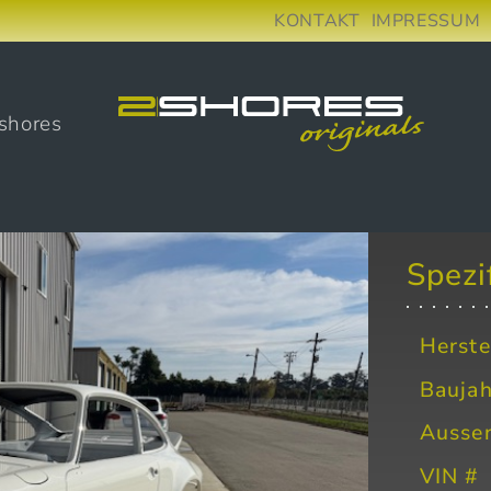
KONTAKT
IMPRESSUM
shores
Spezi
Herste
Baujah
Ausse
VIN #