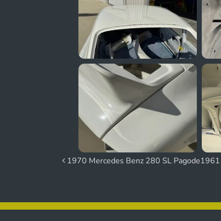
Beitrags-Navigatio
1970 Mercedes Benz 280 SL Pagode
1961 