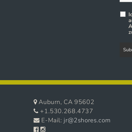
I
a
A
z
Auburn, CA 95602
+1.530.268.4737
E-Mail:
jr@2shores.com