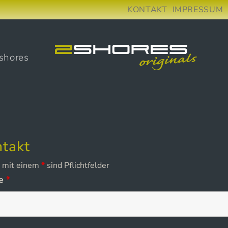
KONTAKT
IMPRESSUM
shores
takt
r mit einem
*
sind Pflichtfelder
e
*