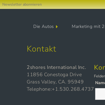
Newsletter abonnieren
Direkt zum Inhalt wechseln
Die Autos
Marketing mit 2
Hauptnavigation
Kontakt
Kon
2shores International Inc.
11856 Conestoga Drive
Felde
Grass Valley, CA. 95949
Nam
Telephone:+1.530.268.4737