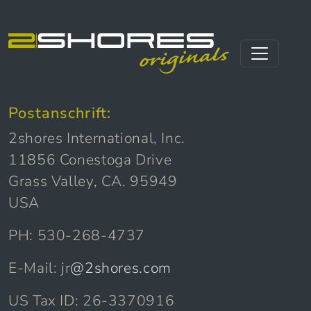
Direkt zum Inhalt wechseln
Hauptnavigation
Postanschrift:
2shores International, Inc.
11856 Conestoga Drive
Grass Valley, CA. 95949
USA
PH: 530-268-4737
E-Mail: jr
@2shores.com
US Tax ID: 26-3370916