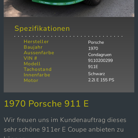
Spezifikationen
Hersteller
Porsche
Baujahr
1970
Aussenfarbe
Condagruen
VIN #
9110200299
Modell
911E
Tachostand
Schwarz
Innenfarbe
2.2l E 155 PS
Motor
1970 Porsche 911 E
Wir freuen uns im Kundenauftrag dieses
sehr schöne 911er E Coupe anbieten zu