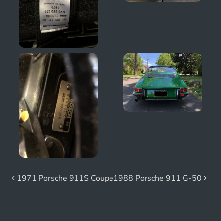
Beitrags-Navigation
1971 Porsche 911S Coupe
1988 Porsche 911 G-50