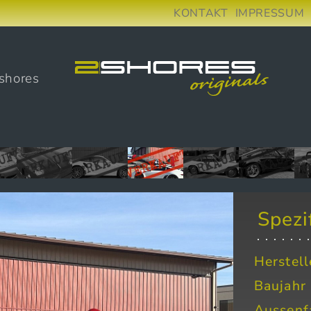
KONTAKT
IMPRESSUM
shores
Spezi
Herstell
Baujahr
Aussenf