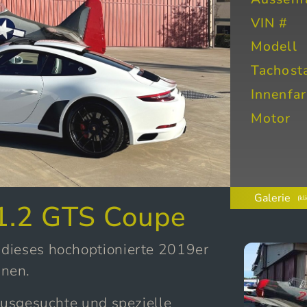
VIN #
Modell
Tachost
Innenfa
Motor
Galerie
(kl
1.2 GTS Coupe
 dieses hochoptionierte 2019er
nnen.
 ausgesuchte und spezielle