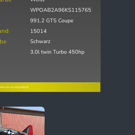
WPOAB2A96KS115765
991.2 GTS Coupe
and
15014
rbe
Schwarz
3.0l twin Turbo 450hp
icken um zu vergrößern)