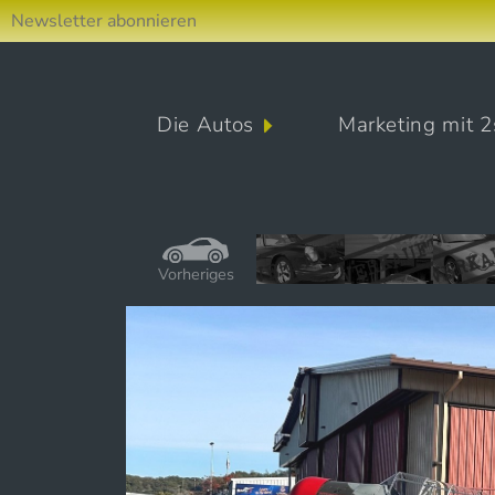
Newsletter abonnieren
Direkt zum Inhalt wechseln
Die Autos
Marketing mit 2
Hauptnavigation
Vorheriges