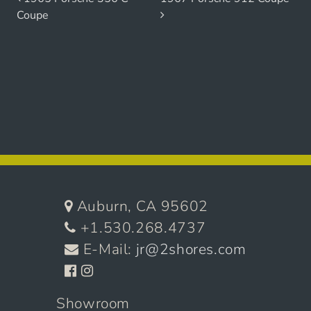
Beitrags-Navigation
Coupe
Auburn, CA 95602
+1.530.268.4737
E-Mail:
jr@2shores.com
Showroom