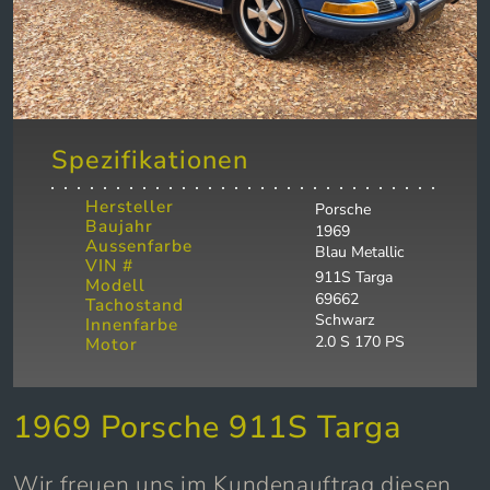
Spezifikationen
Hersteller
Porsche
Baujahr
1969
Aussenfarbe
Blau Metallic
VIN #
911S Targa
Modell
69662
Tachostand
Schwarz
Innenfarbe
2.0 S 170 PS
Motor
1969 Porsche 911S Targa
Wir freuen uns im Kundenauftrag diesen