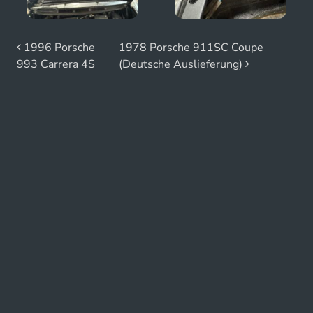
Beitrags-Navigation
1996 Porsche
1978 Porsche 911SC Coupe
993 Carrera 4S
(Deutsche Auslieferung)