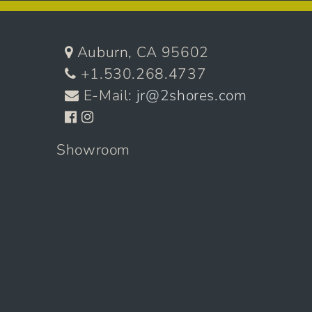
Auburn, CA 95602
+1.530.268.4737
E-Mail:
jr@2shores.com
Showroom
11905 Dry Creek Rd. Suite 4
Auburn, CA 95602
Die Autos
Verkauft
Archiv
Über Uns