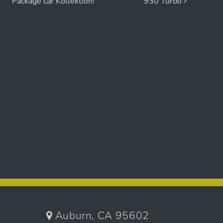
Package car Kollektion!
930 Turbo
Auburn, CA 95602