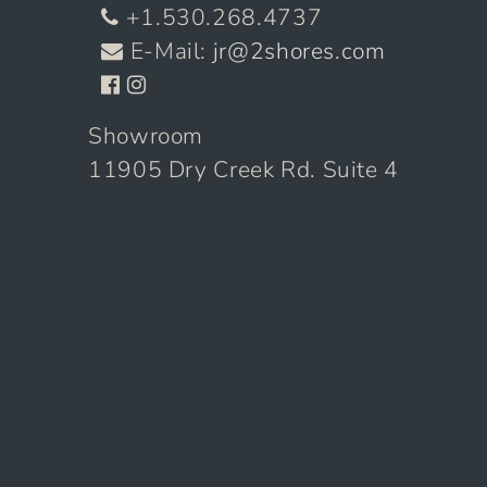
+1.530.268.4737
E-Mail:
jr@2shores.com
Showroom
11905 Dry Creek Rd. Suite 4
Auburn, CA 95602
Die Autos
Verkauft
Archiv
Über Uns
Serviceleistungen
Marketing mit 2shores
© all rights reserved 2006-2026