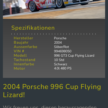
Spezifikationen
Hersteller
Porsche
Baujahr
2004
Aussenfarbe
Silber/Rot
VIN #
994698050
Modell
996 GT3 Cup Flying Lizard
Tachostand
10 Std
Innenfarbe
Schwarz
Motor
4.0l 480 PS
2004 Porsche 996 Cup Flying
Lizard!
Wir freuen uns, diesen herausragenden