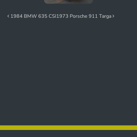
Beitrags-Navigation
1984 BMW 635 CSI
1973 Porsche 911 Targa