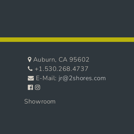
Auburn, CA 95602
+1.530.268.4737
E-Mail:
jr@2shores.com
Showroom
11905 Dry Creek Rd. Suite 4
Auburn, CA 95602