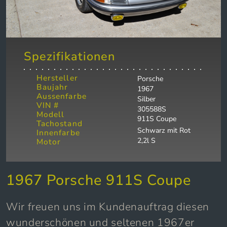
Spezifikationen
Hersteller
Porsche
Baujahr
1967
Aussenfarbe
Silber
VIN #
305588S
Modell
911S Coupe
Tachostand
Schwarz mit Rot
Innenfarbe
2,2l S
Motor
1967 Porsche 911S Coupe
Wir freuen uns im Kundenauftrag diesen
wunderschönen und seltenen 1967er