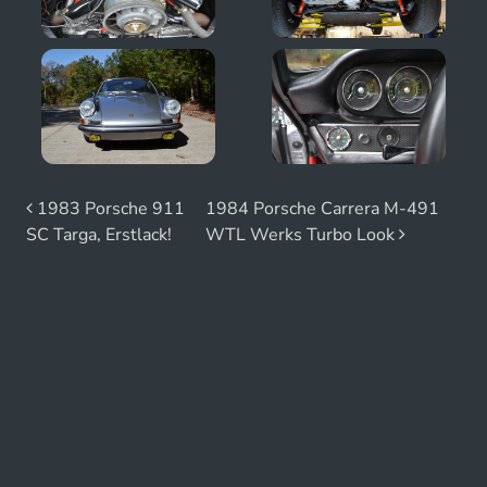
Beitrags-Navigation
1983 Porsche 911
1984 Porsche Carrera M-491
SC Targa, Erstlack!
WTL Werks Turbo Look