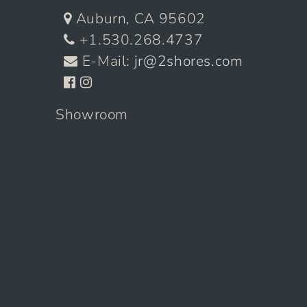
Auburn, CA 95602
+1.530.268.4737
E-Mail:
jr@2shores.com
Showroom
11905 Dry Creek Rd. Suite 4
Auburn, CA 95602
Die Autos
Verkauft
Archiv
Über Uns
Serviceleistungen
Marketing mit 2shores