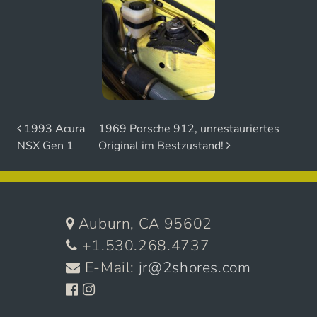
Beitrags-Navigation
1993 Acura
1969 Porsche 912, unrestauriertes
NSX Gen 1
Original im Bestzustand!
Auburn, CA 95602
+1.530.268.4737
E-Mail:
jr@2shores.com