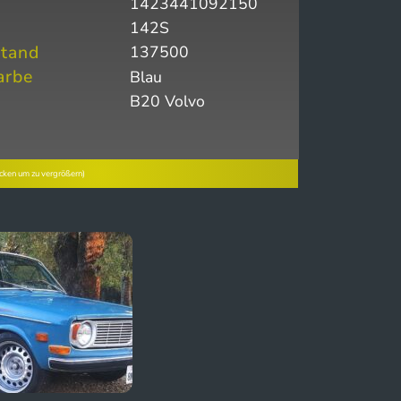
1423441092150
l
142S
tand
137500
arbe
Blau
B20 Volvo
icken um zu vergrößern)