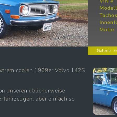
VIN #
Model
Tachos
Innenf
Motor
Galerie
(kl
 extrem coolen 1969er Volvo 142S
on unseren üblicherweise
fahrzeugen, aber einfach so