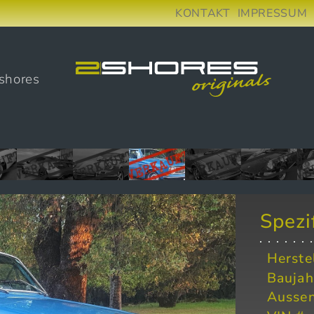
KONTAKT
IMPRESSUM
shores
Spezi
Herste
Baujah
Aussen