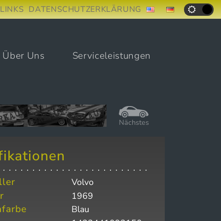
LINKS
DATENSCHUTZERKLÄRUNG
Über Uns
Serviceleistungen
Nächstes
fikationen
ller
Volvo
r
1969
farbe
Blau