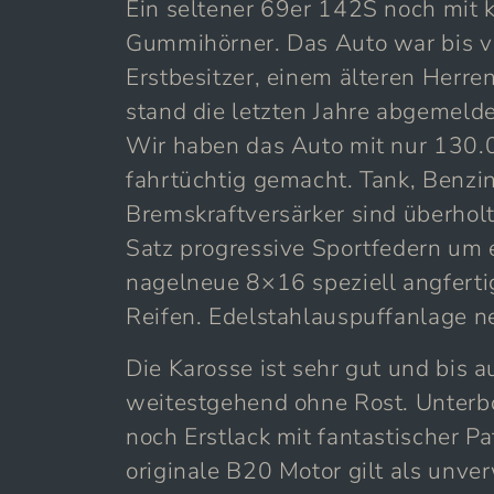
Ein seltener 69er 142S noch mit 
Gummihörner. Das Auto war bis v
Erstbesitzer, einem älteren Herr
stand die letzten Jahre abgemeld
Wir haben das Auto mit nur 130.
fahrtüchtig gemacht. Tank, Benzi
Bremskraftversärker sind überhol
Satz progressive Sportfedern um e
nagelneue 8×16 speziell angferti
Reifen. Edelstahlauspuffanlage n
Die Karosse ist sehr gut und bis a
weitestgehend ohne Rost. Unterbo
noch Erstlack mit fantastischer Pa
originale B20 Motor gilt als unver